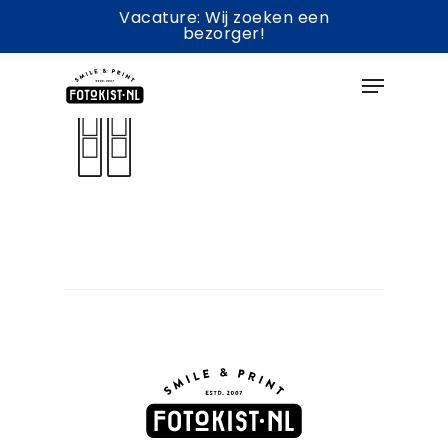
Skip
Vacature: Wij zoeken een
bezorger!
to
Menu
main
content