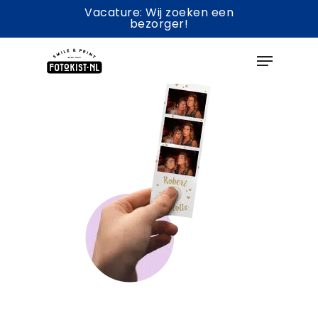
Skip
Vacature: Wij zoeken een
bezorger!
to
Menu
main
content