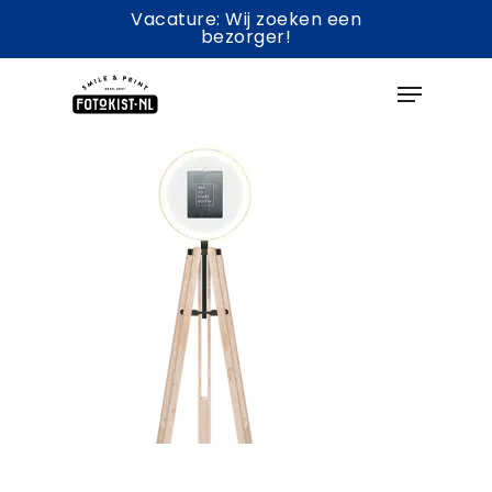
Skip
Vacature: Wij zoeken een
bezorger!
to
Menu
main
content