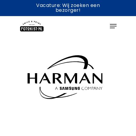
Skip
Vacature: Wij zoeken een
bezorger!
to
Menu
main
content