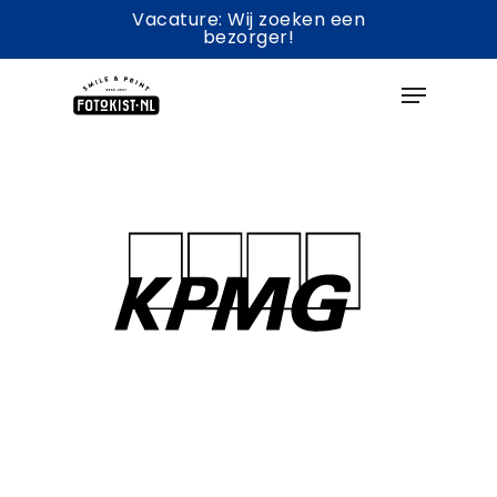
Skip
Vacature: Wij zoeken een
bezorger!
to
Menu
main
content