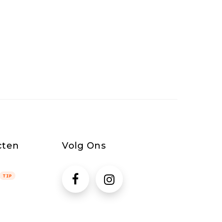
cten
Volg Ons
TIP