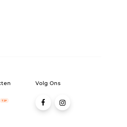
cten
Volg Ons
TIP