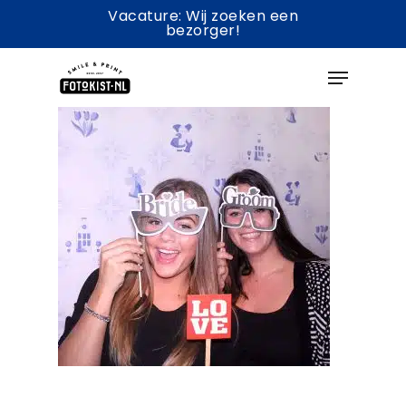
Skip
Vacature: Wij zoeken een
bezorger!
to
Menu
main
content